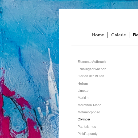
Home
Galerie
Be
Elemente Aufbruch
Frühlingserwachen
Garten der Blüten
Helium
Limette
Maritim
Marathon-Mann
Metamorphose
Olympia
Patriotismus
PinkRapsody