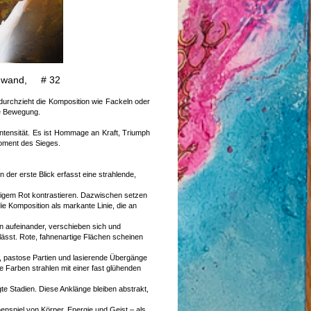
einwand, # 32
 durchzieht die Komposition wie Fackeln oder
he Bewegung.
ntensität. Es ist Hommage an Kraft, Triumph
Moment des Sieges.
der erste Blick erfasst eine strahlende,
ftigem Rot kontrastieren. Dazwischen setzen
 Komposition als markante Linie, die an
en aufeinander, verschieben sich und
ässt. Rote, fahnenartige Flächen scheinen
n, pastose Partien und lasierende Übergänge
ie Farben strahlen mit einer fast glühenden
e Stadien. Diese Anklänge bleiben abstrakt,
menspiel von Körper, Energie und Geist – als