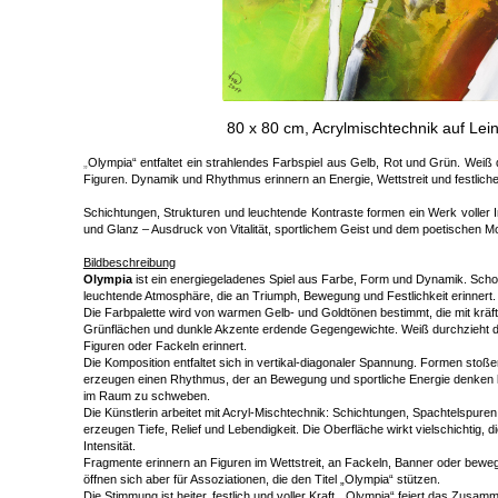
80 x 80 cm, Acrylmischtechnik auf L
„
Olympia“ entfaltet ein strahlendes Farbspiel aus Gelb, Rot und Grün. Weiß
Figuren. Dynamik und Rhythmus erinnern an Energie, Wettstreit und festlic
Schichtungen, Strukturen und leuchtende Kontraste formen ein Werk voller I
und Glanz – Ausdruck von Vitalität, sportlichem Geist und dem poetischen 
Bildbeschreibung
Olympia
ist ein energiegeladenes Spiel aus Farbe, Form und Dynamik. Schon 
leuchtende Atmosphäre, die an Triumph, Bewegung und Festlichkeit erinnert.
Die Farbpalette wird von warmen Gelb- und Goldtönen bestimmt, die mit krä
Grünflächen und dunkle Akzente erdende Gegengewichte. Weiß durchzieht die
Figuren oder Fackeln erinnert.
Die Komposition entfaltet sich in vertikal-diagonaler Spannung. Formen stoß
erzeugen einen Rhythmus, der an Bewegung und sportliche Energie denken l
im Raum zu schweben.
Die Künstlerin arbeitet mit Acryl-Mischtechnik: Schichtungen, Spachtelspure
erzeugen Tiefe, Relief und Lebendigkeit. Die Oberfläche wirkt vielschichtig, d
Intensität.
Fragmente erinnern an Figuren im Wettstreit, an Fackeln, Banner oder bewegt
öffnen sich aber für Assoziationen, die den Titel „Olympia“ stützen.
Die Stimmung ist heiter, festlich und voller Kraft. „Olympia“ feiert das Zusam