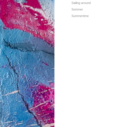
Sailing around
Sommer
Summertime