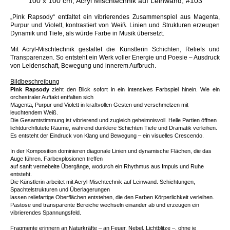
100 x 100 cm, Acryl Mischtechnik auf Leinwand, #103
„Pink Rapsody“ entfaltet ein vibrierendes Zusammenspiel aus Magenta,
Purpur und Violett, kontrastiert von Weiß. Linien und Strukturen erzeugen
Dynamik und Tiefe, als würde Farbe in Musik übersetzt.
Mit Acryl-Mischtechnik gestaltet die Künstlerin Schichten, Reliefs und
Transparenzen. So entsteht ein Werk voller Energie und Poesie – Ausdruck
von Leidenschaft, Bewegung und innerem Aufbruch.
Bildbeschreibung
Pink Rapsody
zieht den Blick sofort in ein intensives Farbspiel hinein. Wie ein
orchestraler Auftakt entfalten sich
Magenta, Purpur und Violett in kraftvollen Gesten und verschmelzen mit
leuchtendem Weiß.
Die Gesamtstimmung ist vibrierend und zugleich geheimnisvoll. Helle Partien öffnen
lichtdurchflutete Räume, während dunklere Schichten Tiefe und Dramatik verleihen.
Es entsteht der Eindruck von Klang und Bewegung – ein visuelles Crescendo.
In der Komposition dominieren diagonale Linien und dynamische Flächen, die das
Auge führen. Farbexplosionen treffen
auf sanft vernebelte Übergänge, wodurch ein Rhythmus aus Impuls und Ruhe
entsteht.
Die Künstlerin arbeitet mit Acryl-Mischtechnik auf Leinwand. Schichtungen,
Spachtelstrukturen und Überlagerungen
lassen reliefartige Oberflächen entstehen, die den Farben Körperlichkeit verleihen.
Pastose und transparente Bereiche wechseln einander ab und erzeugen ein
vibrierendes Spannungsfeld.
Fragmente erinnern an Naturkräfte – an Feuer, Nebel, Lichtblitze –, ohne je